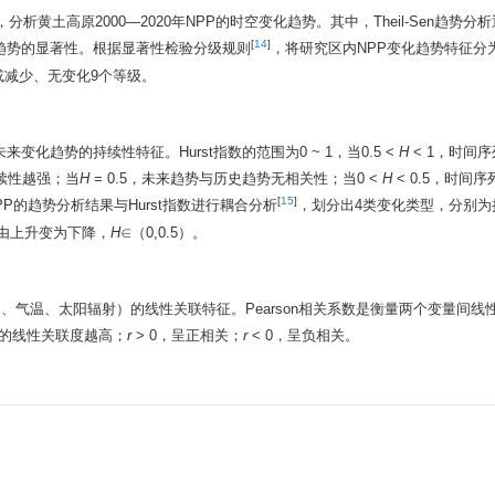
性检验，分析黄土高原2000—2020年NPP的时空变化趋势。其中，Theil-Sen趋势
[
14
]
验判定趋势的显著性。根据显著性检验分级规则
，将研究区内NPP变化趋势特征分
减少、无变化9个等级。
来变化趋势的持续性特征。Hurst指数的范围为0 ~ 1，当0.5 <
H
< 1，时间
续性越强；当
H
= 0.5，未来趋势与历史趋势无相关性；当0 <
H
< 0.5，时间
[
15
]
PP的趋势分析结果与Hurst指数进行耦合分析
，划分出4类变化类型，分别为
以及由上升变为下降，
H
∈（0,0.5）。
降水、气温、太阳辐射）的线性关联特征。Pearson相关系数是衡量两个变量间线
量的线性关联度越高；
r
> 0，呈正相关；
r
< 0，呈负相关。