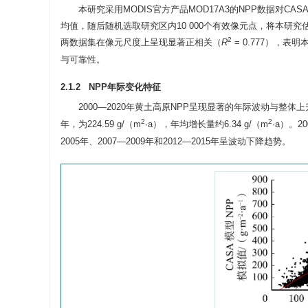
本研究采用MODIS官方产品MOD17A3的NPP数据对CAS
均值，随后随机选取研究区内10 000个有效像元点，将本研究估
2
两数据集在像元尺度上呈现显著正相关（
R
= 0.777），
与可靠性。
2.1.2 NPP年际变化特征
2000—2020年黄土高原NPP呈现显著的年际波动与整体
2
2
年，为224.59 g/（m
·a），年均增长量约6.34 g/（m
·a）。2
2005年、2007—2009年和2012—2015年呈波动下降趋势。