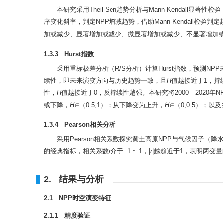
本研究采用Theil-Sen趋势分析与Mann-Kendall显著
序变化斜率，判定NPP增减趋势，借助Mann-Kendall检
加或减少、显著增加或减少、微显著增加或减少、不显著增加或
1.3.3 Hurst指数
采用重标极差分析（R/S分析）计算Hurst指数，预测NPP未
续性，即未来演变方向与历史趋势一致，且
H
值越接近于1，持
性，
H
值越接近于0，反持续性越强。本研究将2000—2020年N
或下降，
H
∈（0.5,1）；从下降变为上升，
H
∈（0,0.5）；
1.3.4 Pearson相关分析
采用Pearson相关系数探究黄土高原NPP与气候因子（
的经典指标，相关系数
r
介于−1 ~ 1，|
r
|越趋近于1，表明两变
2. 结果与分析
2.1 NPP时空演变特征
2.1.1 精度验证