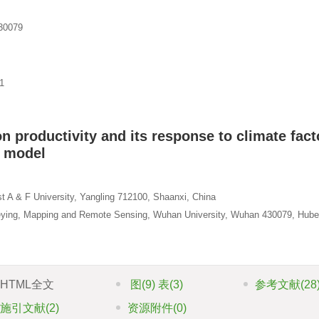
079
1
 productivity and its response to climate fact
A model
t A & F University, Yangling 712100, Shaanxi, China
rveying, Mapping and Remote Sensing, Wuhan University, Wuhan 430079, Hube
HTML全文
图
(9)
表
(3)
参考文献
(28
施引文献
(2)
资源附件
(0)