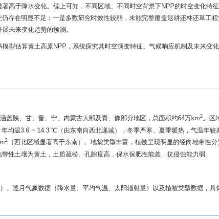
显著高于降水变化。综上可知，不同区域、不同时空背景下NPP的时空变化特
究仍存在明显不足：一是多数研究时效性较弱，未能完整覆盖退耕还林还草工程
开展未来变化趋势的预测。
CASA模型估算黄土高原NPP，系统探究其时空演变特征、气候响应机制及未来变
2
中国西北部，涵盖陕、甘、晋、宁、内蒙古大部及青、豫部分地区，总面积约64万km
。区
候，年均温3.6 ~ 14.3 ℃（由东南向西北递减），冬季严寒、夏季暖热，气温年
2
/m
（西北区域显著高于东南）。地貌类型丰富，植被呈现明显的经向地带性分
地带性土壤为黄土，土质疏松、孔隙度高，保水保肥性能差，抗侵蚀能力弱。
NDVI）、逐月气象数据（降水量、平均气温、太阳辐射量）以及植被类型数据，具