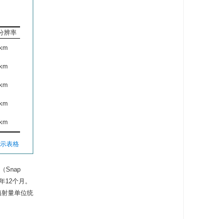
分辨率
 km
 km
 km
 km
 km
显示表格
Snap
年12个月。
辐射量单位统