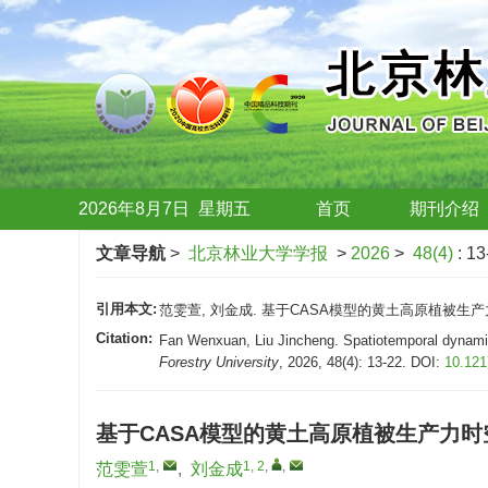
2026年8月7日
星期
五
首页
期刊介绍
文章导航
>
北京林业大学学报
>
2026
>
48(4)
: 13
引用本文:
范雯萱, 刘金成. 基于CASA模型的黄土高原植被生产力时空
Citation:
Fan Wenxuan, Liu Jincheng. Spatiotemporal dynamics
Forestry University
, 2026, 48(4): 13-22.
DOI:
10.121
基于CASA模型的黄土高原植被生产力
1
,
1, 2
,
,
范雯萱
,
刘金成