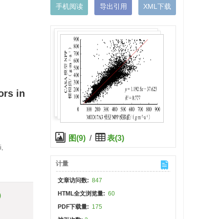
手机阅读
导出引用
XML下载
ors in
图(9)
/
表(3)
i,
计量
文章访问数:
847
HTML全文浏览量:
60
)
PDF下载量:
175