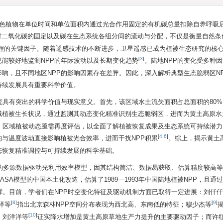
ty，NPP）是绿色植物在单位时间和单位面积内通过光合作用固定的有机碳总量扣除自养呼
对二氧化碳的固定以及碳在生态系统各组分间的流动与分配，不仅是衡量自然条
过程的关键因子。随着遥感技术的不断进步，卫星遥感已成为植被生态研究的核
[
3
]
能较好地监测NPP的年际波动以及长期变化趋势
。陆地NPP的变化受多种
响，且不同地区NPP的影响因素存在差异。因此，深入解析典型生态脆弱区N
持续发展具有重要科学价值。
究具有突出的科学价值与现实意义。首先，该区域水土流失面积占总面积的80
区域植被生长状况，通过监测其动态变化精准识别生态脆弱区，进而为黄土高原水
，区域植被动态亟需再度评估，以全面了解植被恢复成果及生态系统可持续潜力
[
4
,
6
]
与温度波动直接影响植被光合效率，进而干扰NPP积累
。综上，揭示黄土高
态恢复精准调控与可持续发展的科学基础。
CASA）模型是典型的多源数据驱动光利用效率模型，因其结构简洁、数据易获取、估算精度较
ASA模型的中国本土化改造，估算了1989—1993年中国陆地植被NPP，且通
撑。目前，学者们在NPP时空变化特征及驱动机制方面已取得一定进展：刘仟
[
8
]
[
9
]
泽等
指出北京森林NPP空间分布表现为西北高、东南低的特征；穆少杰等
[
10
]
，刘洋洋等
证实降水增加是黄土高原草地生产力提升的主要驱动因子；而许