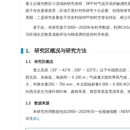
黄土丘陵沟壑区小流域的研究表明，NPP对气温升高的敏感性
因子存在显著差异，区域尺度针对性研究十分必要。但现有研
周期；二是研究多聚焦于历史时段NPP的时空变化特征，鲜少
基于此，本研究基于2000—2020年长时序数据，利用
为区域生态恢复成效评估与精准调控提供科学依据。
1. 研究区概况与研究方法
1.1 研究区概况
黄土高原（33° ~ 41°N，100° ~ 115°E）位于
西北高、东南低，海拔85 ~ 5 100 m；气候属大陆性季风气
大，年降水量250 ~ 750 mm，年太阳辐射量4 000 ~ 6 000 MJ
向西北依次为落叶阔叶林、森林草原、典型草原及荒漠草原。
1.2 数据来源
本研究所用数据包括2000—2020年归一化植被指数（
详见
表1
。