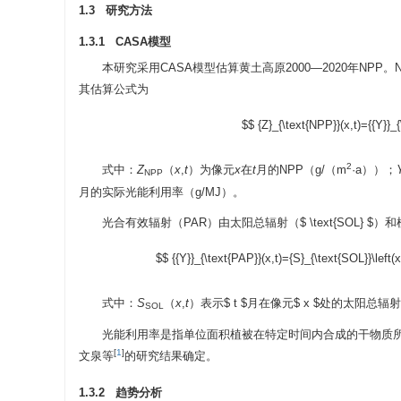
1.3 研究方法
1.3.1 CASA模型
本研究采用CASA模型估算黄土高原2000—2020年NP
其估算公式为
$$ {Z}_{\text{NPP}}(x,t)={{Y}}_{
2
式中：
Z
（
x
,
t
）为像元
x
在
t
月的NPP（g/（m
·a））；
NPP
月的实际光能利用率（g/MJ）。
光合有效辐射（PAR）由太阳总辐射（
$ \text{SOL} $
）和
$$ {{Y}}_{\text{PAP}}(x,t)={S}_{\text{SOL}}\left(x
式中：
S
（
x
,
t
）表示
$ t $
月在像元
$ x $
处的太阳总辐射
SOL
光能利用率是指单位面积植被在特定时间内合成的干物质
[
1
]
文泉等
的研究结果确定。
1.3.2 趋势分析