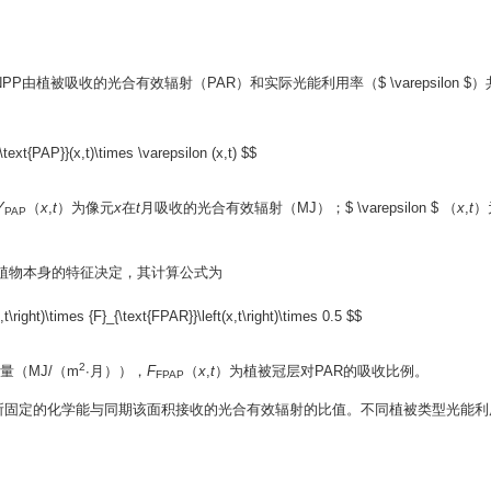
P。NPP由植被吸收的光合有效辐射（PAR）和实际光能利用率（
$ \varepsilon $
）
\text{PAP}}(x,t)\times \varepsilon (x,t) $$
Y
（
x
,
t
）为像元
x
在
t
月吸收的光合有效辐射（MJ）；
$ \varepsilon $
（
x
,
t
）
PAP
植物本身的特征决定，其计算公式为
,t\right)\times {F}_{\text{FPAR}}\left(x,t\right)\times 0.5 $$
2
量（MJ/（m
∙月）），
F
（
x
,
t
）为植被冠层对PAR的吸收比例。
FPAP
所固定的化学能与同期该面积接收的光合有效辐射的比值。不同植被类型光能利