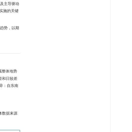
征及主导驱动
实施的关键
化趋势，以期
域整体地势
较差和日较差
异：自东南
体数据来源