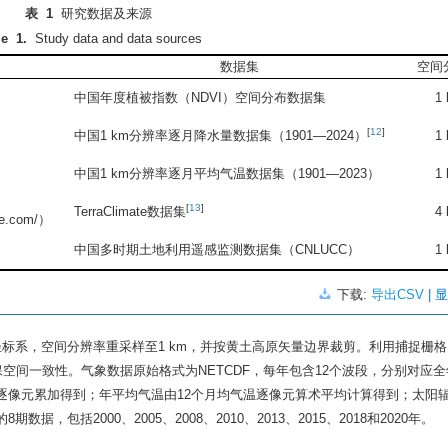
表 1
研究数据及来源
le 1.
Study data and data sources
数据集
空间
中国年度植被指数（NDVI）空间分布数据集
1
[
12
]
中国1 km分辨率逐月降水量数据集（1901—2024）
1
）
中国1 km分辨率逐月平均气温数据集（1901—2023）
1
）
[
13
]
TerraClimate数据集
4
le.com/
）
中国多时期土地利用遥感监测数据集（CNLUCC）
1
下载:
导出CSV
| 
N投影坐标系，空间分辨率重采样至1 km，并按黄土高原矢量边界裁剪。利用捕捉栅格（
保空间一致性。气象数据原始格式为NETCDF，每年包含12个波段，分别对应全
量逐像元累加得到；年平均气温由12个月均气温逐像元算术平均计算得到；太阳
数据，包括2000、2005、2008、2010、2013、2015、2018和2020年。