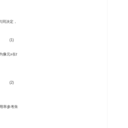
共同决定，
(1)
为像元
x
在
t
(2)
用率参考朱