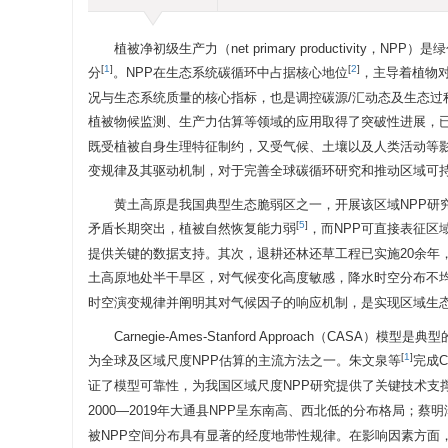
植被净初级生产力（net primary productivi
[
1
]
[
2
]
分
。NPP在生态系统碳循环中占据核心地位
，主导着植物
况与生态系统质量的核心指标，也是调控碳源/汇动态及生态
植被物候监测、生产力估算等领域的应用取得了突破性进展，已
既受植被自身生理特征制约，又受气候、土壤以及人类活动等影
变规律及其驱动机制，对于完善全球碳循环研究和推动区域可
黄土高原是我国典型生态脆弱区之一，开展该区域NPP研
[
5
]
矛盾长期突出，植被自然恢复能力弱
，而NPP可直接表征
提供关键的数据支持。其次，退耕还林还草工程已实施20余年
土高原地处半干旱区，对气候变化高度敏感，降水时空分布不均
时空演变规律并阐明其对气候因子的响应机制，是实现区域生
Carnegie-Ames-Stanford Approach（
[
1
]
为全球及区域尺度NPP估算的主流方法之一。朱文泉等
完成C
证了模型可靠性，为我国区域尺度NPP研究提供了关键技术支
2000—2019年大通县NPP呈东南高、西北低的分布格局；蔡明
被NPP空间分布具有显著的经度地带性规律。在影响因素方面