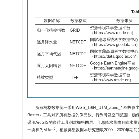
Tab
数据名称
数据格式
数据来源
资源环境科学数据平台
归一化植被指数
GRID
（
https://www.resdc.cn
）
国家地球系统科学数据中心
逐月降水量
NETCDF
（
https://www.geodata.cn
国家青藏高原科学数据中心
逐月平均气温
NETCDF
（
https://data.tpdc.ac.cn/
Google Earth Engine平台
逐月太阳辐射
NETCDF
（
https://earthengine.goog
资源环境科学数据平台
植被类型
TIFF
（
http://www.resdc.cn
）
所有栅格数据统一采用WGS_1984_UTM_Zone_49
Raster）工具对齐所有数据的像元数、行列号及空间范围，确
采用ArcGIS的多维工具创建栅格图层。年总降水量由月降水
2
一换算为MJ/m
。植被类型数据本研究选取2000—2020年期间的8期