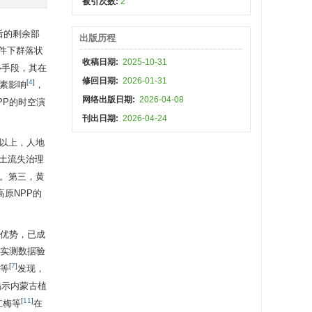
被引次数:
2
吸后的剩余部
出版历程
件下群落状
收稿日期:
2025-10-31
心手段，其在
修回日期:
2026-01-31
[
4
]
因素影响
，
网络出版日期:
2026-04-08
PP的时空演
刊出日期:
2026-04-24
%以上，人地
土流失治理
。第三，黄
原NPP的
高等优势，已成
过实测数据验
[
7
]
仟等
发现，
揭示内蒙古植
[
11
]
红梅等
在