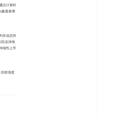
分析通过计算时
为极显著增
序列呈动态持
序列呈反持续
持续性上升
性关联强度