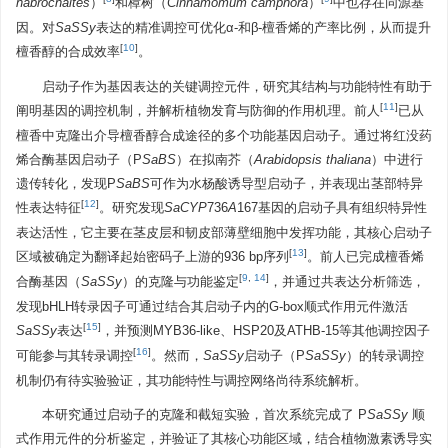
habrochaites
）
和樟树（
Cinnamomum camphora
）
中也存在同源基
因。对
SaSSy
表达的精准调控可优化α-和β-檀香烯的产率比例，从而提升
[
10
]
檀香醇的合成效率
。
启动子作为基因表达的关键调控元件，研究其结构与功能特性有助于
[
11
]
阐明基因的调控机制，并解析植物发育与防御的作用机理。前人
已从
檀香中克隆出介导檀香醇合成途径的多个功能基因启动子。通过将红没药
烯合酶基因启动子（P
SaBS
）在拟南芥（
Arabidopsis thaliana
）中进行
遗传转化，发现P
SaBS
可作为水杨酸诱导型启动子，并表现出茎部特异
[
12
]
性表达特征
。研究发现
SaCYP
736
A
167基因的启动子具有组织特异性
表达活性，它主要在茎皮层和韧皮部薄壁细胞中发挥功能，其核心启动子
[
13
]
区域被确定为翻译起始密码子上游的936 bp序列
。前人已完成檀香烯
[
9
,
14
]
合酶基因（
SaSSy
）的克隆与功能鉴定
，并通过共表达分析筛选，
发现bHLH转录因子可通过结合其启动子内的G-box顺式作用元件激活
[
15
]
SaSSy
表达
，并预测MYB36-like、HSP20及ATHB-15等其他调控因子
[
16
]
可能参与其转录调控
。然而，
SaSSy
启动子（P
SaSSy
）的转录调控
机制仍有待实验验证，其功能特性与调控网络尚待系统解析。
本研究通过启动子的克隆和截短实验，首次系统完成了 P
SaSSy
顺
式作用元件的分析鉴定，并验证了其核心功能区域，结合植物激素诱导实