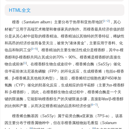
HTML全文
[
1
−
2
]
檀香（
Santalum album
）主要分布于热带和亚热带地区
，其心
材被广泛用于高端艺术雕塑和奢侈家具的制作。而檀香最具经济价值的部
分是从其心材中提取的檀香精油。檀香精油以其独特的芳香特征，稀缺性
和高昂的经济价值而备受关注，被誉为“液体黄金”，主要应用于香料、化
[
3
−
5
]
妆品和制药工业
。檀香精油的主要生物活性成分是檀香醇，其中α-檀
香醇和β-檀香醇共同占其成分的70% ~ 90%。檀香烯是檀香醇的直接生
[
1
]
物合成前体
。在檀香醇生物合成途径中，檀香烯合酶（
SaSSy
）催化
倍半萜前体法尼基焦磷酸（FPP）的环化反应，生成檀香烯（包括α-檀香
烯、β-檀香烯及其他相关构型）。随后，檀香烯经过细胞色素P450单加
氧酶（CYP）催化的羟基化反应，生成相应的倍半萜醇（主要为α-檀香醇
和 β-檀香醇）。因此，在檀香醇生物合成过程中，檀香烯合酶是一个关
键的限速酶，它能影响檀香醇生产的关键限速步骤，直接影响α/β-檀香醇
[
6
−
7
]
的比例和产量，从而决定檀香精油的品质和经济价值
。
檀香烯合酶基因（
SaSSy
）属于萜类合酶a亚家族（
TPS
-a）。该基
因主要分布于檀香属物种中，但在非檀香属植物如毛番茄（
Solanum
[
8
]
[
9
]