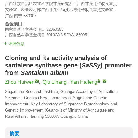
广西壮族自治区农业科学院甘蔗研究所，广西甘蔗遗传改良重点
实验室，农业农村部广西甘蔗生物技术与遗传改良重点实验室，
广西 南宁 530007
基金项目:
国家自然科学基金项目
32060358
广西自然科学基金项目
2019GXNSFAA185005
详细信息
Cloning and its activity analysis of
santalene synthase gene (
SaSSy
) promoter
from
Santalum album
,
Zhou Huiwen
,
Qiu Lihang
,
Yan Haifeng
Sugarcane Research Institute, Guangxi Academy of Agricultural
Sciences, Guangxi Key Laboratory of Sugarcane Genetic
Improvement, Key Laboratory of Sugarcane Biotechnology and
Genetic Improvement (Guangxi) of Ministry of Agriculture and
Rural Affairs, Nanning 530007, Guangxi, China
摘要