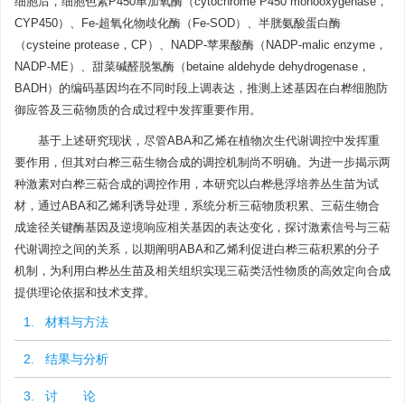
细胞后，细胞色素P450单加氧酶（cytochrome P450 monooxygenase，
CYP450）、Fe-超氧化物歧化酶（Fe-SOD）、半胱氨酸蛋白酶
（cysteine protease，CP）、NADP-苹果酸酶（NADP-malic enzyme，
NADP-ME）、甜菜碱醛脱氢酶（betaine aldehyde dehydrogenase，
BADH）的编码基因均在不同时段上调表达，推测上述基因在白桦细胞防
御应答及三萜物质的合成过程中发挥重要作用。
基于上述研究现状，尽管ABA和乙烯在植物次生代谢调控中发挥重
要作用，但其对白桦三萜生物合成的调控机制尚不明确。为进一步揭示两
种激素对白桦三萜合成的调控作用，本研究以白桦悬浮培养丛生苗为试
材，通过ABA和乙烯利诱导处理，系统分析三萜物质积累、三萜生物合
成途径关键酶基因及逆境响应相关基因的表达变化，探讨激素信号与三萜
代谢调控之间的关系，以期阐明ABA和乙烯利促进白桦三萜积累的分子
机制，为利用白桦丛生苗及相关组织实现三萜类活性物质的高效定向合成
提供理论依据和技术支撑。
1. 材料与方法
2. 结果与分析
3. 讨 论