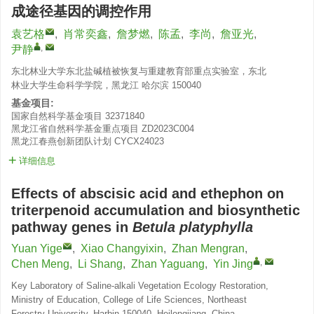
成途径基因的调控作用
袁艺格
,
肖常奕鑫
,
詹梦燃
,
陈孟
,
李尚
,
詹亚光
,
,
尹静
东北林业大学东北盐碱植被恢复与重建教育部重点实验室，东北
林业大学生命科学学院，黑龙江 哈尔滨 150040
基金项目:
国家自然科学基金项目
32371840
黑龙江省自然科学基金重点项目
ZD2023C004
黑龙江春燕创新团队计划
CYCX24023
详细信息
Effects of abscisic acid and ethephon on
triterpenoid accumulation and biosynthetic
pathway genes in
Betula platyphylla
Yuan Yige
,
Xiao Changyixin
,
Zhan Mengran
,
,
Chen Meng
,
Li Shang
,
Zhan Yaguang
,
Yin Jing
Key Laboratory of Saline-alkali Vegetation Ecology Restoration,
Ministry of Education, College of Life Sciences, Northeast
Forestry University, Harbin 150040, Heilongjiang, China