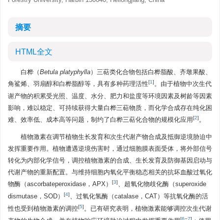
摘要
HTML全文
白桦（
Betula platyphylla
）三萜类化合物包括白桦脂酸、齐墩果酸、
[
1
]
角鲨烯、羽扇醇和白桦脂醇等，具有多种药理活性
。由于植物中次生代
谢产物的积累受光照、温度、水分、肥力和盐度等环境因素及树龄等因素
影响，难以稳定、可持续获得大量白桦三萜物质，而化学合成存在纯化困
[
2
]
难、效率低、成本高等问题，制约了白桦三萜化合物的规模化应用
。
植物激素在调节植物生长发育和次生代谢产物合成及抵御逆境胁迫中
发挥重要作用。植物遭遇逆境伤害时，通过细胞膜表面受体，将外部信号
转化为内部化学信号，调控植物激素的合成、生长发育及防御基因启动与
代谢产物的重新配置。与维持细胞内氧化平衡稳态相关的抗坏血酸过氧化
[
3
]
物酶（ascorbateperoxidase，APX）
、超氧化物歧化酶（superoxide
[
4
]
dismutase，SOD）
、过氧化氢酶（catalase，CAT）等抗氧化酶的活
[
5
]
性也受到植物激素的调控
。已有研究表明，植物激素能够调控次生代谢
[
6
−
7
]