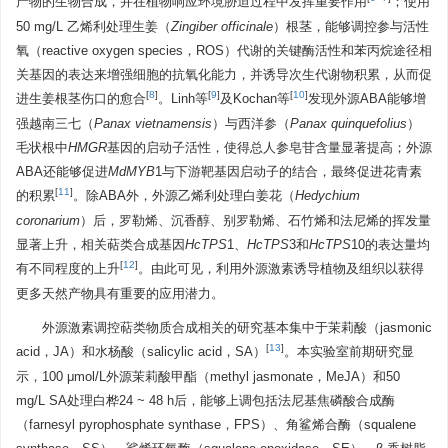
产物的生物合成，并在植物响应环境胁迫过程中发挥重要作用
；使用
50 mg/L 乙烯利处理生姜（
Zingiber officinale
）根茎，能够调控参与活性
氧（reactive oxygen species，ROS）代谢的关键酶活性和苯丙烷途径相
关基因的表达来增强细胞的抗氧化能力，并诱导次生代谢物积累，从而促
[
8
]
[
9
]
[
10
]
进生姜根茎伤口的愈合
。Linh等
及Kochan等
发现外源ABA能够增
强越南三七（
Panax vietnamensis
）与西洋参（
Panax quinquefolius
）
毛状根中
HMGR
基因的启动子活性，使得总人参皂苷含量显著提高；外源
ABA还能够促进
MdMYB
1与下游靶基因启动子的结合，最终促进花青素
[
11
]
的积累
。除ABA外，外源乙烯利处理白姜花（
Hedychium
coronarium
）后，罗勒烯、沉香醇、别罗勒烯、石竹烯和法尼烯的挥发量
显著上升，相关萜类合成基因
HcTPS
1、
HcTPS
3和
HcTPS
10的表达量均
[
12
]
有不同程度的上升
。由此可见，利用外源激素诱导植物及组织以获得
更多天然产物具有重要的应用潜力。
外源激素调控萜类物质合成相关的研究基本集中于茉莉酸（jasmonic
[
13
]
acid，JA）和水杨酸（salicylic acid，SA）
。本实验室前期研究显
示，100 μmol/L外源茉莉酸甲酯（methyl jasmonate，MeJA）和50
mg/L SA处理白桦24 ~ 48 h后，能够上调包括法尼基焦磷酸合成酶
（farnesyl pyrophosphate synthase，FPS）、角鲨烯合酶（squalene