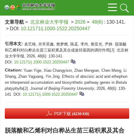
文章导航
>
北京林业大学学报
>
2026
>
48(6)
: 130-141.
> DOI:
10.12171/j.1000-1522.20250447
引用本文:
袁艺格, 肖常奕鑫, 詹梦燃, 陈孟, 李尚, 詹亚光, 尹静. 脱落酸
和乙烯利对白桦丛生苗三萜积累及其合成途径基因的调控作用[J]. 北京林
业大学学报, 2026, 48(6): 130-141.
DOI:
10.12171/j.1000-1522.20250447
Citation:
Yuan Yige, Xiao Changyixin, Zhan Mengran, Chen Meng, Li
Shang, Zhan Yaguang, Yin Jing. Effects of abscisic acid and ethephon
on triterpenoid accumulation and biosynthetic pathway genes in
Betula
platyphylla
[J].
Journal of Beijing Forestry University
, 2026, 48(6): 130-
141.
DOI:
10.12171/j.1000-1522.20250447
PDF下载
(4230 KB)
脱落酸和乙烯利对白桦丛生苗三萜积累及其合