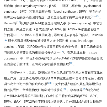
synthase，SS）、鲨烯环氧酶（squalene epoxidase，SE）、β-香树脂
醇合酶（beta-amyrin synthase，β-AS）、环阿屯醇合酶（cycloartenol
synthase，BPX）和羽扇豆醇合酶（lupeol synthase，BPW）等在内的
[
14
−
15
]
白桦三萜合酶编码基因的表达，进而显著促进了白桦三萜的积累
。
[
16
]
Rahimi等
发现外源MeJA能够显著增加人参（
Panax ginseng
）中皂苷
的含量，并且过表达JA合成基因
PgLOX
6可使JA与MeJA浓度显著提高，
并促进
SS
、
SE
和
DS
Ⅱ基因的表达，最终促进人参皂苷的合成。Tewari等
[
17
]
研究发现外源SA能够通过调节人参中活性氮（reactive nitrogen
species，RNS）和ROS信号来提高三萜类化合物含量；并且乙烯也是参
[
18
]
与调控人参皂苷合成的重要信号分子之一
。在东北红豆杉（
Taxus
cuspidata
）中，响应外源SA的转录因子
TcWRKY
33能够增强紫杉醇合成
[
19
]
基因启动子的活性，正向调节紫杉醇的生物合成
。
在植物体内，激素、逆境胁迫与次生代谢产物积累之间存在着复杂的
相互作用，逆境胁迫能够触发植物体内的激素合成和信号转导途径，进而
[
20
]
调节次生代谢产物的合成和积累
；次生代谢产物的积累也能够增强植
[
21
]
[
22
]
物的抗逆性，帮助植物更好地应对逆境胁迫
。李春晓等
研究表明，
在外源MeJA诱导的不同时期，白桦中的三萜合成基因
BpFPS、BPY、
BPW、BPX、BPX
2均在不同时段上调表达，且外源MeJA处理白桦悬浮