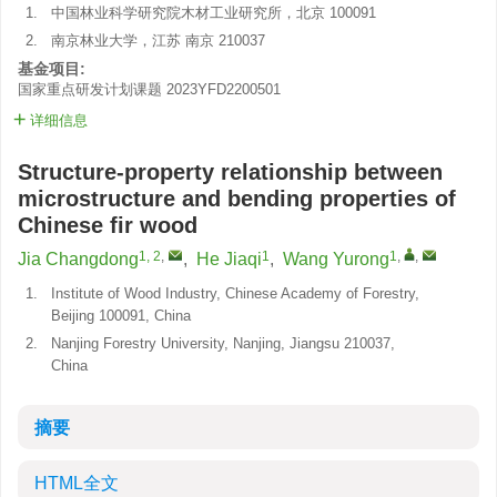
1.
中国林业科学研究院木材工业研究所，北京 100091
2.
南京林业大学，江苏 南京 210037
基金项目:
国家重点研发计划课题
2023YFD2200501
详细信息
Structure-property relationship between
microstructure and bending properties of
Chinese fir wood
1, 2
,
1
1
,
,
Jia Changdong
,
He Jiaqi
,
Wang Yurong
1.
Institute of Wood Industry, Chinese Academy of Forestry,
Beijing 100091, China
2.
Nanjing Forestry University, Nanjing, Jiangsu 210037,
China
摘要
HTML全文