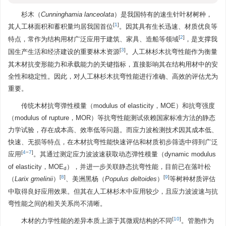
杉木（
Cunninghamia lanceolata
）是我国特有的速生针叶材树种，
[
1
]
其人工林面积和蓄积量均居我国首位
。因其具有生长迅速、材质优良等
[
2
]
特点，常作为结构用材广泛应用于建筑、家具、造船等领域
，是支撑我
[
3
]
国生产生活和经济建设的重要林木资源
。人工林杉木抗弯性能作为衡量
其木材抗变形能力和承载能力的关键指标，直接影响其在结构用材中的安
全性和稳定性。因此，对人工林杉木抗弯性能进行准确、高效的评估尤为
重要。
传统木材抗弯弹性模量（modulus of elasticity，MOE）和抗弯强度
（modulus of rupture，MOR）等抗弯性能测试依赖国家标准方法的静态
力学试验，存在成本高、效率低等问题。而应力波检测技术因其成本低、
快速、无损等特点，在木材抗弯性能快速评估和材质初步筛选中得到广泛
[
4
−
7
]
应用
。其通过测定应力波波速获取动态弹性模量（dynamic modulus
of elasticity，MOE
），并进一步关联静态抗弯性能，目前已在落叶松
d
[
8
]
[
9
]
（
Larix gmelinii
）
、美洲黑杨（
Populus deltoides
）
等树种材质评估
中取得良好应用效果。但其在人工林杉木中应用较少，且应力波波速与抗
弯性能之间的相关关系尚不清晰。
[
10
]
木材的力学性能的差异本质上源于其微观结构的不同
。管胞作为