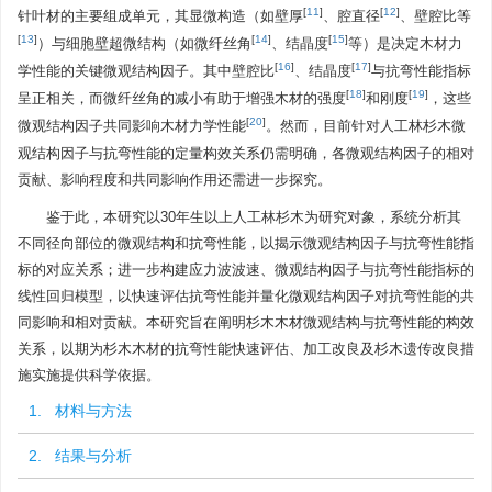
[
11
]
[
12
]
针叶材的主要组成单元，其显微构造（如壁厚
、腔直径
、壁腔比等
[
13
]
[
14
]
[
15
]
）与细胞壁超微结构（如微纤丝角
、结晶度
等）是决定木材力
[
16
]
[
17
]
学性能的关键微观结构因子。其中壁腔比
、结晶度
与抗弯性能指标
[
18
]
[
19
]
呈正相关，而微纤丝角的减小有助于增强木材的强度
和刚度
，这些
[
20
]
微观结构因子共同影响木材力学性能
。然而，目前针对人工林杉木微
观结构因子与抗弯性能的定量构效关系仍需明确，各微观结构因子的相对
贡献、影响程度和共同影响作用还需进一步探究。
鉴于此，本研究以30年生以上人工林杉木为研究对象，系统分析其
不同径向部位的微观结构和抗弯性能，以揭示微观结构因子与抗弯性能指
标的对应关系；进一步构建应力波波速、微观结构因子与抗弯性能指标的
线性回归模型，以快速评估抗弯性能并量化微观结构因子对抗弯性能的共
同影响和相对贡献。本研究旨在阐明杉木木材微观结构与抗弯性能的构效
关系，以期为杉木木材的抗弯性能快速评估、加工改良及杉木遗传改良措
施实施提供科学依据。
1. 材料与方法
2. 结果与分析