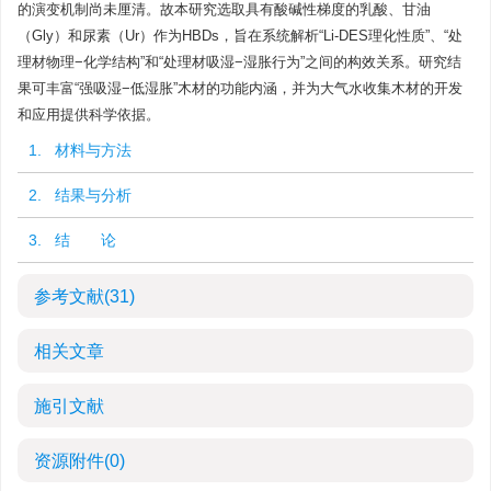
的演变机制尚未厘清。故本研究选取具有酸碱性梯度的乳酸、甘油
（Gly）和尿素（Ur）作为HBDs，旨在系统解析“Li-DES理化性质”、“处
理材物理−化学结构”和“处理材吸湿−湿胀行为”之间的构效关系。研究结
果可丰富“强吸湿−低湿胀”木材的功能内涵，并为大气水收集木材的开发
和应用提供科学依据。
1. 材料与方法
2. 结果与分析
3. 结 论
参考文献
(31)
相关文章
施引文献
资源附件
(0)