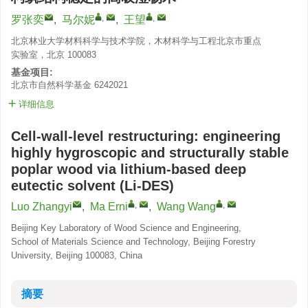
,
,
罗张奕
,
马尔妮
,
王望
北京林业大学材料科学与技术学院，木材科学与工程北京市重点
实验室，北京 100083
基金项目:
北京市自然科学基金
6242021
详细信息
Cell-wall-level restructuring: engineering
highly hygroscopic and structurally stable
poplar wood via lithium-based deep
eutectic solvent (Li-DES)
,
,
Luo Zhangyi
,
Ma Erni
,
Wang Wang
Beijing Key Laboratory of Wood Science and Engineering,
School of Materials Science and Technology, Beijing Forestry
University, Beijing 100083, China
摘要