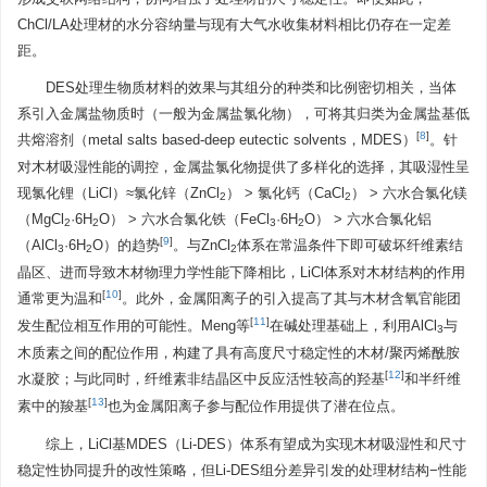
ChCl/LA处理材的水分容纳量与现有大气水收集材料相比仍存在一定差
距。
DES处理生物质材料的效果与其组分的种类和比例密切相关，当体
系引入金属盐物质时（一般为金属盐氯化物），可将其归类为金属盐基低
[
8
]
共熔溶剂（metal salts based-deep eutectic solvents，MDES）
。针
对木材吸湿性能的调控，金属盐氯化物提供了多样化的选择，其吸湿性呈
现氯化锂（LiCl）≈氯化锌（ZnCl
） > 氯化钙（CaCl
） > 六水合氯化镁
2
2
（MgCl
·6H
O） > 六水合氯化铁（FeCl
·6H
O） > 六水合氯化铝
2
2
3
2
[
9
]
（AlCl
·6H
O）的趋势
。与ZnCl
体系在常温条件下即可破坏纤维素结
3
2
2
晶区、进而导致木材物理力学性能下降相比，LiCl体系对木材结构的作用
[
10
]
通常更为温和
。此外，金属阳离子的引入提高了其与木材含氧官能团
[
11
]
发生配位相互作用的可能性。Meng等
在碱处理基础上，利用AlCl
与
3
木质素之间的配位作用，构建了具有高度尺寸稳定性的木材/聚丙烯酰胺
[
12
]
水凝胶；与此同时，纤维素非结晶区中反应活性较高的羟基
和半纤维
[
13
]
素中的羧基
也为金属阳离子参与配位作用提供了潜在位点。
综上，LiCl基MDES（Li-DES）体系有望成为实现木材吸湿性和尺寸
稳定性协同提升的改性策略，但Li-DES组分差异引发的处理材结构−性能