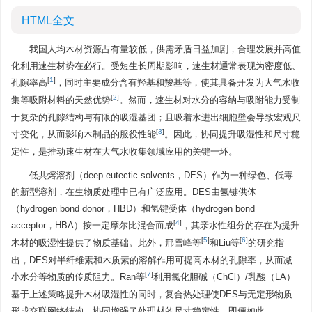
HTML全文
我国人均木材资源占有量较低，供需矛盾日益加剧，合理发展并高值
化利用速生材势在必行。受短生长周期影响，速生材通常表现为密度低、
[
1
]
孔隙率高
，同时主要成分含有羟基和羧基等，使其具备开发为大气水收
[
2
]
集等吸附材料的天然优势
。然而，速生材对水分的容纳与吸附能力受制
于复杂的孔隙结构与有限的吸湿基团；且吸着水进出细胞壁会导致宏观尺
[
3
]
寸变化，从而影响木制品的服役性能
。因此，协同提升吸湿性和尺寸稳
定性，是推动速生材在大气水收集领域应用的关键一环。
低共熔溶剂（deep eutectic solvents，DES）作为一种绿色、低毒
的新型溶剂，在生物质处理中已有广泛应用。DES由氢键供体
（hydrogen bond donor，HBD）和氢键受体（hydrogen bond
[
4
]
acceptor，HBA）按一定摩尔比混合而成
，其亲水性组分的存在为提升
[
5
]
[
6
]
木材的吸湿性提供了物质基础。此外，邢雪峰等
和Liu等
的研究指
出，DES对半纤维素和木质素的溶解作用可提高木材的孔隙率，从而减
[
7
]
小水分等物质的传质阻力。Ran等
利用氯化胆碱（ChCl）/乳酸（LA）
基于上述策略提升木材吸湿性的同时，复合热处理使DES与无定形物质
形成交联网络结构，协同增强了处理材的尺寸稳定性。即便如此，