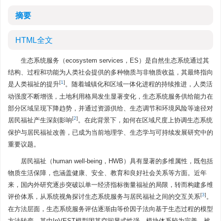
摘要
HTML全文
生态系统服务（ecosystem services，ES）是自然生态系统通过其
结构、过程和功能为人类社会提供的多种物质与非物质收益，其最终指向
[
1
]
是人类福祉的提升
。随着城镇化和区域一体化进程的持续推进，人类活
动强度不断增强，土地利用格局发生显著变化，生态系统服务供给能力在
部分区域呈现下降趋势，并通过资源供给、生态调节和环境风险等途径对
[
2
]
居民福祉产生深刻影响
。在此背景下，如何在区域尺度上协调生态系统
保护与居民福祉改善，已成为当前地理学、生态学与可持续发展研究中的
重要议题。
居民福祉（human well-being，HWB）具有显著的多维属性，既包括
物质生活保障，也涵盖健康、安全、教育和良好社会关系等方面。近年
来，国内外研究逐步突破以单一经济指标衡量福祉的局限，转而构建多维
[
3
]
评价体系，从系统视角探讨生态系统服务与居民福祉之间的交互关系
。
在方法层面，生态系统服务评估逐渐由等价因子法向基于生态过程的模型
方法转变，其中InVEST模型因其空间显式性强、模块体系较为完善，被