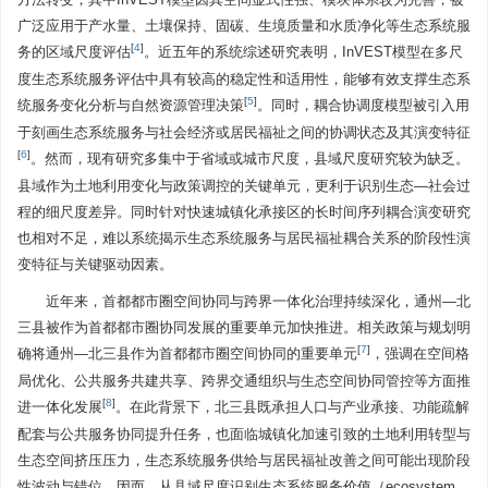
广泛应用于产水量、土壤保持、固碳、生境质量和水质净化等生态系统服
[
4
]
务的区域尺度评估
。近五年的系统综述研究表明，InVEST模型在多尺
度生态系统服务评估中具有较高的稳定性和适用性，能够有效支撑生态系
[
5
]
统服务变化分析与自然资源管理决策
。同时，耦合协调度模型被引入用
于刻画生态系统服务与社会经济或居民福祉之间的协调状态及其演变特征
[
6
]
。然而，现有研究多集中于省域或城市尺度，县域尺度研究较为缺乏。
县域作为土地利用变化与政策调控的关键单元，更利于识别生态—社会过
程的细尺度差异。同时针对快速城镇化承接区的长时间序列耦合演变研究
也相对不足，难以系统揭示生态系统服务与居民福祉耦合关系的阶段性演
变特征与关键驱动因素。
近年来，首都都市圈空间协同与跨界一体化治理持续深化，通州—北
三县被作为首都都市圈协同发展的重要单元加快推进。相关政策与规划明
[
7
]
确将通州—北三县作为首都都市圈空间协同的重要单元
，强调在空间格
局优化、公共服务共建共享、跨界交通组织与生态空间协同管控等方面推
[
8
]
进一体化发展
。在此背景下，北三县既承担人口与产业承接、功能疏解
配套与公共服务协同提升任务，也面临城镇化加速引致的土地利用转型与
生态空间挤压压力，生态系统服务供给与居民福祉改善之间可能出现阶段
性波动与错位。因而，从县域尺度识别生态系统服务价值（ecosystem