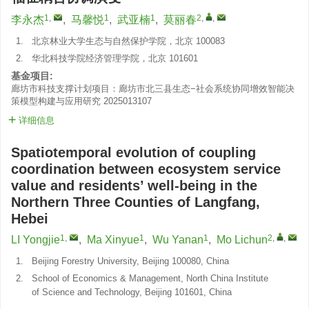
1
,
1
1
2
,
,
李永杰
,
马馨悦
,
武亚楠
,
莫丽春
1.
北京林业大学生态与自然保护学院，北京 100083
2.
华北科技学院经济管理学院，北京 101601
基金项目:
廊坊市科技支撑计划项目：廊坊市北三县生态−社会系统协同增效智能决
策模型构建与应用研究
2025013107
详细信息
Spatiotemporal evolution of coupling
coordination between ecosystem service
value and residents’ well-being in the
Northern Three Counties of Langfang,
Hebei
1
,
1
1
2
,
,
LI Yongjie
,
Ma Xinyue
,
Wu Yanan
,
Mo Lichun
1.
Beijing Forestry University, Beijing 100080, China
2.
School of Economics & Management, North China Institute
of Science and Technology, Beijing 101601, China