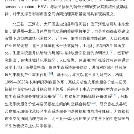
service valuation，ESV）与居民福祉的耦合协调演变及其阶段性波动规
律，对于支撑首都都市圈空间协同治理高质量发展具有现实意义。
北三县（三河市、大厂回族自治县和香河县）位于河北省廊坊市东北
部，是通州—北三县跨界协同发展的关键承接单元，也是首都都市圈建设
背景下典型的城镇化承接区。近年来，随着非首都功能疏解、人口转移和
产业布局调整，北三县城镇化水平快速提升，土地利用结构发生显著变
[
9
]
化，生态系统服务供给能力与居民福祉改善面临新的协调压力
。已有研
究指出，在快速城镇化承载区，人口集聚、建设用地扩张等过程往往通过
改变土地利用/覆盖格局，影响生态系统服务供给，进而对区域可持续发
[
10
]
展约束机制产生重要作用
。基于此，本文以北三县为研究区，构建
1999—2023年长时间序列数据体系，系统分析生态系统服务价值与居民
福祉的演变特征及其耦合协调关系，采用基于生态过程的模型方法评估典
[
11
]
[
12
]
型生态系统服务并核算其价值
，构建多维居民福祉评价体系
，分析
[
13
]
生态系统服务价值与居民福祉之间的时空耦合特征
。研究旨在从县域
尺度揭示城镇化承接区生态系统服务与居民福祉协同演变规律，为首都都
市圈空间协同治理与通州—北三县一体化高质量发展背景下的生态保护与
民生改善统筹提供科学依据。