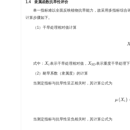
1.4 隶属函数抗旱性评价
单一指标难以全面反映植物抗旱能力，故采用多指标综合
计算步骤如下。
（1）干旱处理相对值计算
X
式中：
表示干旱处理相对值，
表示重度干旱处理
X
i
X
S
D
（2）耐旱系数（隶属度）的计算
当测定指标与抗旱性呈正相关时，其计算公式为
μ
(
X
i
)
=
X
i
当测定指标与抗旱性呈负相关时，其计算公式为