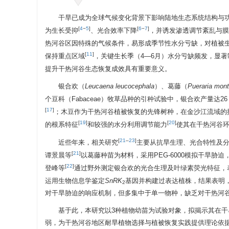
干旱已成为全球气候变化背景下影响陆地生态系统结构与
[
4
−
5
]
[
6
−
7
]
为生长受抑
、光合效率下降
，并诱发渗透调节紊乱与膜
热河谷区因特殊的气候条件，易形成季节性水分亏缺，对植被
[
11
]
保持重点区域
，关键生长季（4—6月）水分亏缺频发，显著
提升干热河谷生态恢复成效具有重要意义。
银合欢（
Leucaena leucocephala
）、葛藤（
Pueraria mon
个豆科（Fabaceae）牧草品种的引种试验中，银合欢产量达26 933
[
17
]
；木豆作为干热河谷植被恢复的先锋树种，在金沙江流域的推
[
19
]
[
20
]
的根系特征
和较强的水分利用调节能力
使其在干热河谷
[
21
–
23
]
近些年来，相关研究
主要从抗旱生理、光合特性及
[
21
]
谭景晨等
以葛藤种苗为材料，采用PEG-6000模拟干旱
[
22
]
登峰等
通过野外测定银合欢的光合生理及叶绿素荧光特征，
运用生物信息学鉴定
SnRK
基因并构建过表达植株，结果表明
2
对干旱胁迫的响应机制，但多集中于单一物种，缺乏对干热河
基于此，本研究以3种植物幼苗为试验对象，拟揭示其在
弱，为干热河谷地区耐旱植物选择与植被恢复实践提供理论依