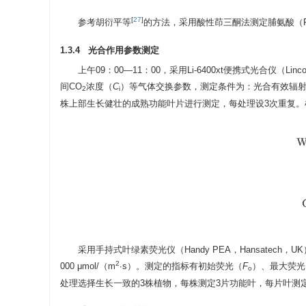
[
27
]
参考胡衍平等
的方法，采用酸性茚三酮法测定脯氨酸（P
1.3.4 光合作用参数测定
上午09：00—11：00，采用Li-6400xt便携式光合仪（L
间CO
浓度（
C
）等气体交换参数，测定条件为：光合有效辐射
2
i
株上部生长健壮的成熟功能叶片进行测定，每处理设3次重复。
采用手持式叶绿素荧光仪（Handy PEA，Hansatec
2
000 μmol/（m
∙s）。测定的指标有初始荧光（
F
）、最大荧光
o
处理选择生长一致的3株植物，每株测定3片功能叶，每片叶测