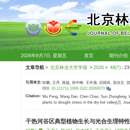
2026年8月7日
星期
五
首页
期刊介绍
文章导航
>
北京林业大学学报
>
2026
>
48(7)
: 23
引用本文:
邬鹏, 王丹, 陈超, 孙中峰, 王作枭, 邱国良, 高佳文,
DOI:
10.12171/j.1000-1522.20260073
Citation:
Wu Peng, Wang Dan, Chen Chao, Sun Zhongfeng, Wang
plants to drought stress in the dry-hot valley[J].
Jour
干热河谷区典型植物生长与光合生理特性
1
,
2
2
2
1