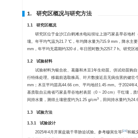
1. 研究区概况与研究方法
1.1 研究区概况
研究区位于金沙江白鹤滩水电站坝址上游巧家县旱谷地村（26
壤。年平均气温为21.7 ℃，年均降水量为715.9 mm，降
mm，年平均无霜期约320 d，年日照时数为
2257.7
h。研究区
1.2 试验材料
试验材料为银合欢、葛藤和木豆1年生幼苗。供试幼苗购
行特殊处理。移栽前选取株高、叶片数接近且无病虫害的健壮个体，银合
mm；木豆平均苗高44.66 cm、平均地径1.45 mm。于20
基质取自云南省巧家县旱谷地村表层（0 ~ 20 cm）干红壤，
3
间持水量，测得土壤密度约为1.25 g/cm
，田间持水量约为24
1.3 试验方法
1.3.1 试验设计
[
24
]
2025年4月开展盆栽干旱胁迫试验。参考穆寅生等
和戴