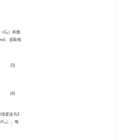
（
G
）和胞
s
/mol。选取植
。
(3)
(4)
源强度设为3
/
F
）。每
v
m