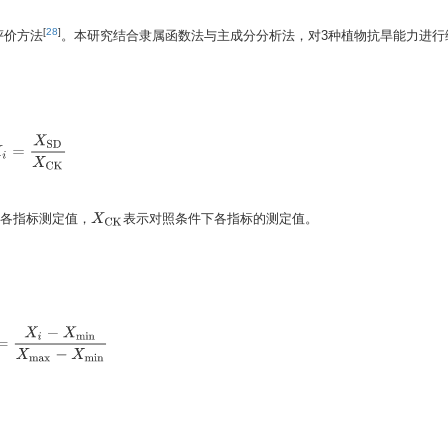
[
28
]
评价方法
。本研究结合隶属函数法与主成分分析法，对3种植物抗旱能力进行
i
=
X
S
D
X
C
K
下各指标测定值，
表示对照条件下各指标的测定值。
X
C
K
−
X
min
X
max
−
X
min