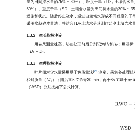
量为田间持水量的75% ~ 80%）、轻度干旱（LD，土壤含水量
50%）、重度干旱（SD，土壤含水量为田间持水量的30% ~
近饱和状态。随后停止浇水，通过自然耗水形成不同程度的干旱胁
采用盆栽称质量法，并结合TDR土壤水分速测仪监测土壤含水
1.3.2 生长指标测定
用卷尺测量株高，胁迫处理前后分别记为
H
和
H
；用游标
1
2
=
D
−
D
。
2
1
1.3.3 生理指标测定
[
26
]
叶片相对含水量采用烘干称质量法
测定。采集各处理组
和鲜质量（
）；随后105 ℃杀青30 min，再于85 ℃烘
M
t
（WSD）分别按如下公式计算。
RWC
=
M
W
S