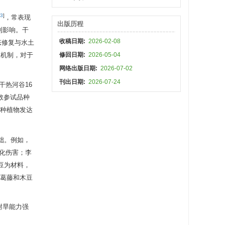
3
]
，常表现
出版历程
利影响。干
收稿日期:
2026-02-08
态修复与水土
应机制，对于
修回日期:
2026-05-04
网络出版日期:
2026-07-02
刊出日期:
2026-07-24
干热河谷16
数参试品种
3种植物发达
础。例如，
氧化伤害；李
豆为材料，
葛藤和木豆
耐旱能力强