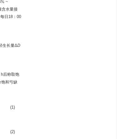
% ~
壤含水量接
日18：00
径生长量Δ
D
 h后称取饱
分饱和亏缺
(1)
(2)