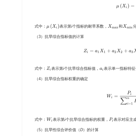
μ
(
X
i
)
=
1
−
μ
(
X
i
)
式中：
表示第
i
个指标的耐旱系数，
和
X
max
X
min
（3）抗旱综合指标值的计算
Z
i
=
a
1
X
1
+
a
2
X
2
式中：
表示第
i
个抗旱综合指标值，
表示单一指标特征
Z
i
a
i
（4）抗旱综合指标权重的确定
W
i
=
P
i
∑
i
式中：
表示第
i
个抗旱综合指标的权重，
表示对应主
W
i
P
i
（5）抗旱性综合评价值（
D
）的计算