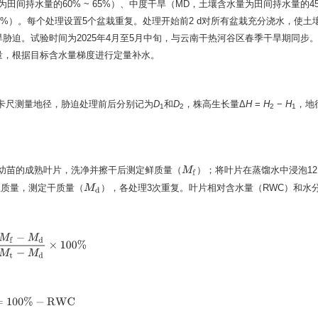
为田间持水量的60% ~ 65%）、中度干旱（MD，土壤含水量为田间持水量的45
 35%）。每个处理设置5个盆栽重复。处理开始前2 d对所有盆栽充分浇水，使土
迫。试验时间为2025年4月至5月中旬，与云南干热河谷区春季干旱期同步。每
量，根据目标含水量梯度进行定量补水。
卡尺测量地径，胁迫处理前后分别记为
D
和
D
，株高生长量Δ
H
=
H
−
H
，地
1
2
2
1
幼苗的成熟叶片，洗净并擦干后测定鲜质量（
）；将叶片在蒸馏水中浸泡12
M
f
干至恒质量，测定干质量（
），各处理3次重复。叶片相对含水量（RWC）和水
M
d
f
−
M
d
M
t
−
M
d
×
100
%
D
=
100
%
−
R
W
C