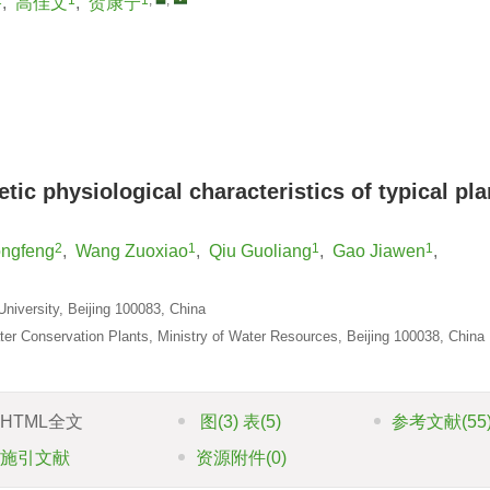
,
高佳文
,
贺康宁
c physiological characteristics of typical pla
2
1
1
1
ngfeng
,
Wang Zuoxiao
,
Qiu Guoliang
,
Gao Jiawen
,
University, Beijing 100083, China
r Conservation Plants, Ministry of Water Resources, Beijing 100038, China
HTML全文
图
(3)
表
(5)
参考文献
(55
施引文献
资源附件
(0)