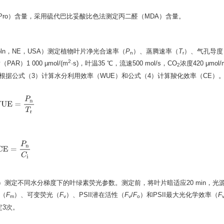
ro）含量，采用硫代巴比妥酸比色法测定丙二醛（MDA）含量。
incoln，NE，USA）测定植物叶片净光合速率（
P
）、蒸腾速率（
T
）、气孔导度
n
r
2
（PAR）
1 000
µmol/(m
·s)，叶温35 ℃，流速500 mol/s，CO
浓度420 μmol
2
根据公式（3）计算水分利用效率（WUE）和公式（4）计算羧化效率（CE）
W
U
E
=
P
n
T
r
C
E
=
P
n
C
i
h，UK）测定不同水分梯度下的叶绿素荧光参数。测定前，将叶片暗适应20 min，光
（
F
）、可变荧光（
F
）、PSII潜在活性（
F
/
F
）和PSII最大光化学效率（
F
m
v
v
o
定3次。