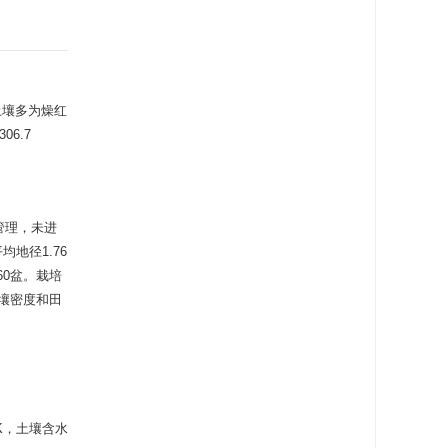
土壤多为燥红
306.7
管理，未进
均地径1.76
60盆。栽培
土壤密度和田
。
K，土壤含水