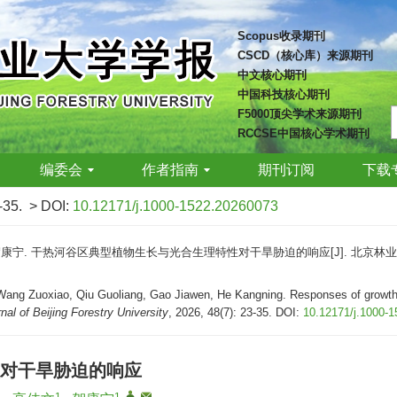
Scopus收录期刊
CSCD（核心库）来源期刊
中文核心期刊
中国科技核心期刊
F5000顶尖学术来源期刊
RCCSE中国核心学术期刊
编委会
作者指南
期刊订阅
下载
-35.
> DOI:
10.12171/j.1000-1522.20260073
 贺康宁. 干热河谷区典型植物生长与光合生理特性对干旱胁迫的响应[J]. 北京林业大学学报, 2
 Zuoxiao, Qiu Guoliang, Gao Jiawen, He Kangning. Responses of growth and
nal of Beijing Forestry University
, 2026, 48(7): 23-35.
DOI:
10.12171/j.1000-
对干旱胁迫的响应
1
1
1
,
,