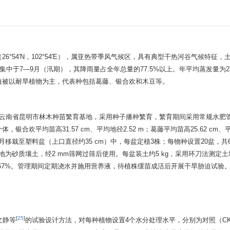
°54′N，102°54′E），属亚热带季风气候区，具有典型干热河谷气候特征，
水主要集中于7—9月（汛期），其降雨量占全年总量的77.5%以上。年平均蒸发量为
2
植被以耐旱植物为主，代表种包括葛藤、银合欢和木豆等。
自云南省昆明市林木种苗繁育基地，采用种子播种繁育，繁育期间采用常规水肥
欢平均苗高31.57 cm、平均地径2.52 m；葛藤平均苗高25.62 cm、平
24年4月移栽至塑料盆（上口直径约35 cm）中，每盆定植3株；每物种设置20盆，共
质地为砂质壤土，经2 mm筛网过筛后使用。每盆装土约5 kg，采用环刀法测定
.67%。管理期间定期浇水并施用营养液，待植株缓苗成活后开展干旱胁迫试验
[
25
]
文静等
的试验设计方法，对每种植物设置4个水分处理水平，分别为对照（C