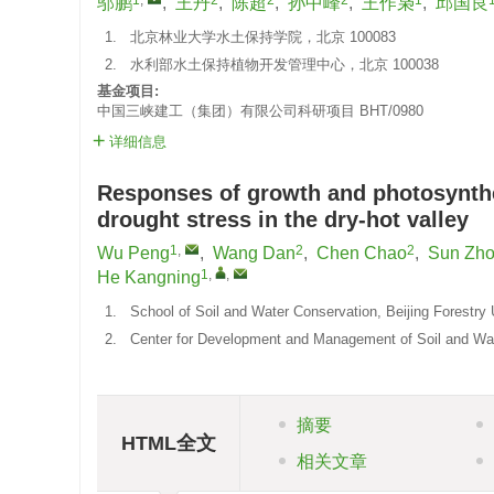
邬鹏
,
王丹
,
陈超
,
孙中峰
,
王作枭
,
邱国良
1.
北京林业大学水土保持学院，北京 100083
2.
水利部水土保持植物开发管理中心，北京 100038
基金项目:
中国三峡建工（集团）有限公司科研项目
BHT/0980
详细信息
Responses of growth and photosyntheti
drought stress in the dry-hot valley
1
,
2
2
Wu Peng
,
Wang Dan
,
Chen Chao
,
Sun Zho
1
,
,
He Kangning
1.
School of Soil and Water Conservation, Beijing Forestry 
2.
Center for Development and Management of Soil and Wate
摘要
HTML全文
相关文章