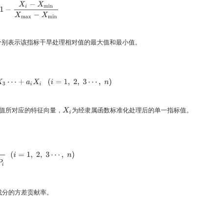
X
i
−
X
min
X
max
−
X
min
分别表示该指标干旱处理相对值的最大值和最小值。
+
a
3
X
3
⋯
+
a
i
X
i
(
i
=
1
,
2
,
3
⋯
,
n
)
值所对应的特征向量，
为经隶属函数标准化处理后的单一指标值。
X
i
=
1
n
P
i
(
i
=
1
,
2
,
3
⋯
,
n
)
成分的方差贡献率。