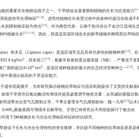
[
1
−
功能的重要非生物胁迫因子之一。干旱胁迫会显著限制植物的生长与抗逆能力
[
8
−
9
]
系统损伤等生理响应
，进而对植物生长发育过程中的多种代谢活动造成不
[
10
]
生长的限制效应较为突出
。作为典型代表，云南干热河谷位于金沙江流域生
[
12
−
14
]
制约植被生长
。因此，筛选适宜该区域生长的耐旱植物并阐明其抗旱响
[
15
]
tana
）和木豆（
Cajanus cajan
）是该区域常见且具有代表性的植物种类
。在
2
[
16
]
.9 kg/hm
，排名前三
；葛藤羊喜食程度达最高级（5级），产量优于多
3
2
[
18
]
广面积超过4×10
hm
，是该区域种植面积最大的生态经济型树种之一
。
环境中展现出较高的干旱适应能力。
分子遗传层面展开，为本研究揭示植物抗旱响应与适应机制提供了宝贵的文献基
胁迫，发现干旱诱导抗氧化酶活性增强并提高渗透调节物质含量，从而减轻膜脂过
[
23
]
表明湿季光合受气孔限制主导，干季主要受非气孔限制影响；魏一凡等
以木
，
SnRK
家族基因可增强木豆耐旱性。尽管已有研究从不同层面探讨了银合欢、
2
谷环境下3种植物生长与光合生理响应特征的对比研究。
干旱胁迫下生长与光合生理特性的变化规律，并比较不同物种的抗旱响应差异及
据。