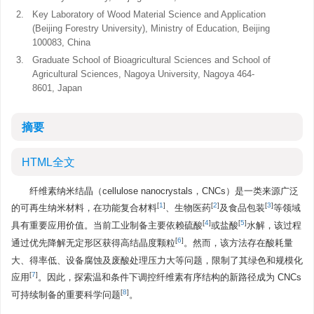
2.
Key Laboratory of Wood Material Science and Application
(Beijing Forestry University), Ministry of Education, Beijing
100083, China
3.
Graduate School of Bioagricultural Sciences and School of
Agricultural Sciences, Nagoya University, Nagoya 464-
8601, Japan
摘要
HTML全文
纤维素纳米结晶（cellulose nanocrystals，CNCs）是一类来源广泛
[
1
]
[
2
]
[
3
]
的可再生纳米材料，在功能复合材料
、生物医药
及食品包装
等领域
[
4
]
[
5
]
具有重要应用价值。当前工业制备主要依赖硫酸
或盐酸
水解，该过程
[
6
]
通过优先降解无定形区获得高结晶度颗粒
。然而，该方法存在酸耗量
大、得率低、设备腐蚀及废酸处理压力大等问题，限制了其绿色和规模化
[
7
]
应用
。因此，探索温和条件下调控纤维素有序结构的新路径成为 CNCs
[
8
]
可持续制备的重要科学问题
。