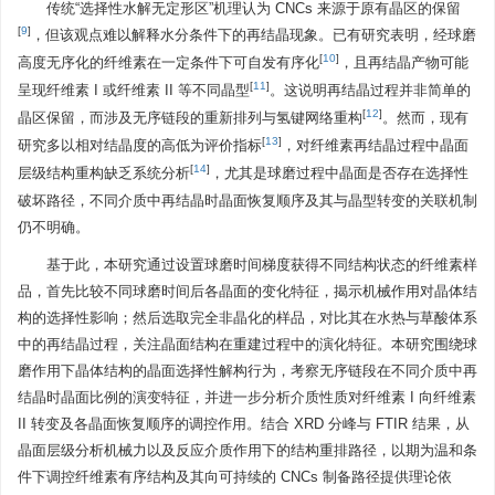
传统“选择性水解无定形区”机理认为 CNCs 来源于原有晶区的保留
[
9
]
，但该观点难以解释水分条件下的再结晶现象。已有研究表明，经球磨
[
10
]
高度无序化的纤维素在一定条件下可自发有序化
，且再结晶产物可能
[
11
]
呈现纤维素 I 或纤维素 II 等不同晶型
。这说明再结晶过程并非简单的
[
12
]
晶区保留，而涉及无序链段的重新排列与氢键网络重构
。然而，现有
[
13
]
研究多以相对结晶度的高低为评价指标
，对纤维素再结晶过程中晶面
[
14
]
层级结构重构缺乏系统分析
，尤其是球磨过程中晶面是否存在选择性
破坏路径，不同介质中再结晶时晶面恢复顺序及其与晶型转变的关联机制
仍不明确。
基于此，本研究通过设置球磨时间梯度获得不同结构状态的纤维素样
品，首先比较不同球磨时间后各晶面的变化特征，揭示机械作用对晶体结
构的选择性影响；然后选取完全非晶化的样品，对比其在水热与草酸体系
中的再结晶过程，关注晶面结构在重建过程中的演化特征。本研究围绕球
磨作用下晶体结构的晶面选择性解构行为，考察无序链段在不同介质中再
结晶时晶面比例的演变特征，并进一步分析介质性质对纤维素 I 向纤维素
II 转变及各晶面恢复顺序的调控作用。结合 XRD 分峰与 FTIR 结果，从
晶面层级分析机械力以及反应介质作用下的结构重排路径，以期为温和条
件下调控纤维素有序结构及其向可持续的 CNCs 制备路径提供理论依