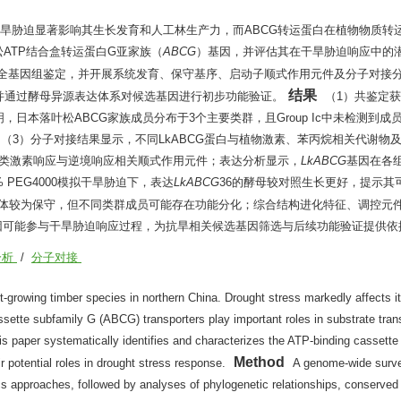
旱胁迫显著影响其生长发育和人工林生产力，而ABCG转运蛋白在植物物质转
ATP结合盒转运蛋白G亚家族（
ABCG
）基因，并评估其在干旱胁迫响应中的
全基因组鉴定，并开展系统发育、保守基序、启动子顺式作用元件及分子对接
结果
并通过酵母异源表达体系对候选基因进行初步功能验证。
（1）共鉴定获
表明，日本落叶松ABCG家族成员分布于3个主要类群，且Group Ic中未检测到
。（3）分子对接结果显示，不同LkABCG蛋白与植物激素、苯丙烷相关代谢物及
多类激素响应与逆境响应相关顺式作用元件；表达分析显示，
LkABCG
基因在各
PEG4000模拟干旱胁迫下，表达
LkABCG
36的酵母较对照生长更好，提示其
体较为保守，但不同类群成员可能存在功能分化；综合结构进化特征、调控元
因可能参与干旱胁迫响应过程，为抗旱相关候选基因筛选与后续功能验证提供依
分析
/
分子对接
t-growing timber species in northern China. Drought stress markedly affects i
ssette subfamily G (ABCG) transporters play important roles in substrate tran
his paper systematically identifies and characterizes the ATP-binding cassette
Method
r potential roles in drought stress response.
A genome-wide surv
 approaches, followed by analyses of phylogenetic relationships, conserved 