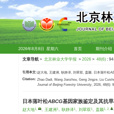
2026年8月8日
星期
六
首页
期刊介绍
文章导航
>
北京林业大学学报
>
2026
>
48(6)
: 94
引用本文:
赵大地, 王建洲, 耿静泽, 刘翠双, 盖颖. 日本落叶松
A
Citation:
Zhao Dadi, Wang Jianzhou, Geng Jingze, Liu Cuishua
Journal of Beijing Forestry University
, 2026, 48(6): 
日本落叶松
ABCG
基因家族鉴定及其抗旱
1
,
1
1
1
1, 2
,
赵大地
,
王建洲
,
耿静泽
,
刘翠双
,
盖颖